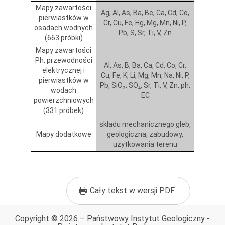
Mapy zawartości
Ag, Al, As, Ba, Be, Ca, Cd, Co,
pierwiastków w
Cr, Cu, Fe, Hg, Mg, Mn, Ni, P,
osadach wodnych
Pb, S, Sr, Ti, V, Zn
(663 próbki)
Mapy zawartości
Ph, przewodności
Al, As, B, Ba, Ca, Cd, Co, Cr,
elektrycznej i
Cu, Fe, K, Li, Mg, Mn, Na, Ni, P,
pierwiastków w
Pb, SiO₂, SO₄, Sr, Ti, V, Zn, ph,
wodach
EC
powierzchniowych
(331 próbek)
składu mechanicznego gleb,
Mapy dodatkowe
geologiczna, zabudowy,
użytkowania terenu
Cały tekst w wersji PDF
Copyright © 2026 – Państwowy Instytut Geologiczny -