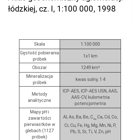
łódzkiej, cz. I, 1:100 000, 1998
Skala
1:100 000
Gęstość pobierania
1x1 km
próbek
Obszar
1249 km²
Mineralizacja
kwas solny, 1:4
próbek
ICP-AES, ICP-AES USN, AAS,
Metody
AAS-CV, kulometria
analityczne
potencjometria
Mapy pH i
Al, As, Ba, Be, C
Ca, Cd, Co,
zawartości
org
pierwiastków w
Cr, Cu, Fe, Hg, Mg, Mn, Ni, P,
glebach (1127
Pb, S, Sr, Ti, V, Zn, pH
próbek)