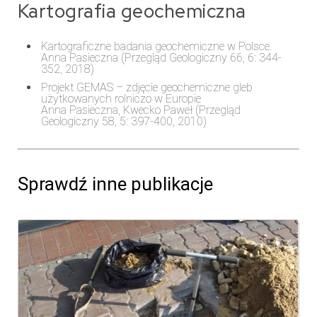
Kartografia geochemiczna
Kartograficzne badania geochemiczne w Polsce.
Anna Pasieczna (Przegląd Geologiczny 66, 6: 344-
352, 2018)
Projekt GEMAS – zdjęcie geochemiczne gleb
użytkowanych rolniczo w Europie
Anna Pasieczna, Kwecko Paweł (Przegląd
Geologiczny 58, 5: 397-400, 2010)
Sprawdź inne publikacje